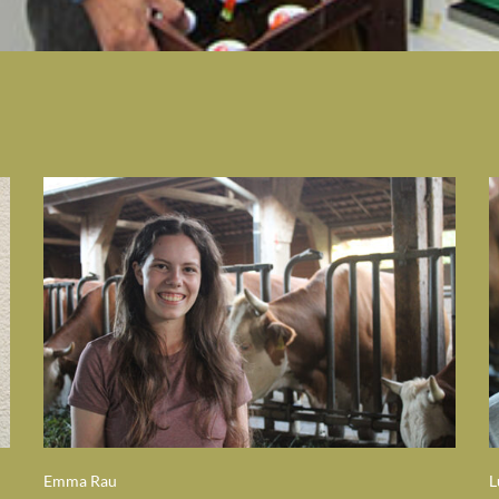
Emma Rau
L